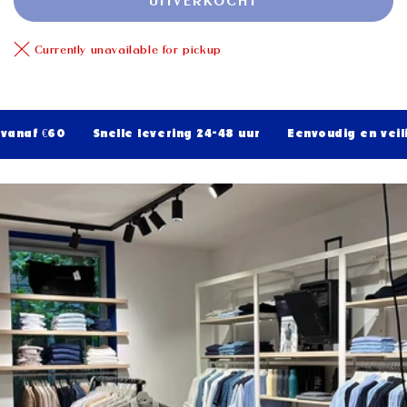
UITVERKOCHT
Currently unavailable for pickup
anaf €60
Snelle levering 24-48 uur
Eenvoudig en veilig